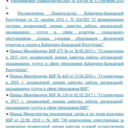
►
Распоряжение Правительства КБР № 458-рп от 13 сентября 2016
г.
►
Постановление Правительства Кабардино-Балкарской
Республики от 31 декабря 2015 г. N 324-ПП "О формировании
системы независимой оценки качества работы организаций,
оказывающих услуги в сфере культуры, социального
обслуживания, охраны здоровья, образования, физической
культуры и спорта в Кабардино-Балкарской Республике"
►
Приказ Минобрнауки КБР 675 № от 30.06.2015 г. "О проведении
в 2015 году независимой оценки качества работы организаций,
оказывающих услуги в сфере образования Кабардино-Балкарской
Республики"
►
Приказ Минобрнауки КБР № 443 от 13.04.2016 г. "О проведении
в 2016 г. независимой оценки качества работы организаций,
оказывающих услуги в сфере образования КБР"
►
Приказ Минобрнауки КБР № 118 от 02.02.2017 г. "О проведении
в 2017 г. независимой оценки качества работы организаций,
оказывающих услуги в сфере образования КБР"
►
Приказ Министерства просвещения, науки и по делам молодежи
КБР от 22.08. 2018 г. № 609 "Об определении ответственных за
проведение независимой оценки качества условий осуществления