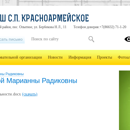
Ш С.П. КРАСНОАРМЕЙСКОЕ
 район, пос. Опытное, ул. Бербекова Н.Л., 11
Телефон доверия:+7(86632) 71-1-20
сать письмо
овательной организации
Новости
Информация
Проекты
Фотоа
нны Радиковны
ой Марианны Радиковны
льности.docx
(скачать)