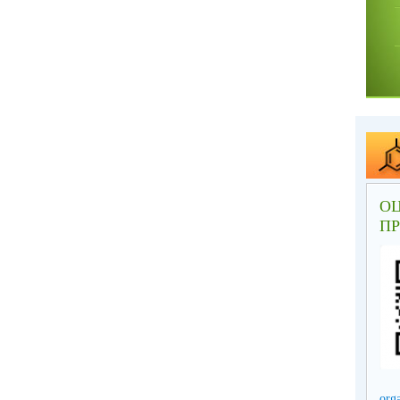
О
П
org