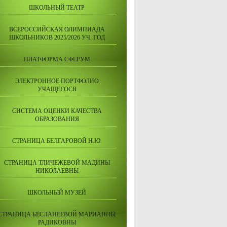
ШКОЛЬНЫЙ ТЕАТР
ВСЕРОССИЙСКАЯ ОЛИМПИАДА
ШКОЛЬНИКОВ 2025/2026 УЧ. ГОД
ПЛАТФОРМА СФЕРУМ
ЭЛЕКТРОННОЕ ПОРТФОЛИО
УЧАЩЕГОСЯ
СИСТЕМА ОЦЕНКИ КАЧЕСТВА
ОБРАЗОВАНИЯ
СТРАНИЦА БЕЛГАРОВОЙ Н.Ю.
СТРАНИЦА ТЛИЧЕЖЕВОЙ МАДИНЫ
НИКОЛАЕВНЫ
ШКОЛЬНЫЙ МУЗЕЙ
СТРАНИЦА БЕСЛАНЕЕВОЙ МАРИАННЫ
РАДИКОВНЫ