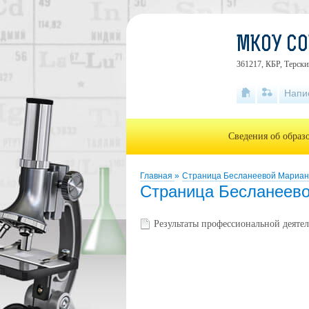
МКОУ СО
361217, КБР, Терский
Напи
Сведения об образ
Главная
»
Страница Бесланеевой Мариа
Страница Бесланеев
Результаты профессиональной деяте