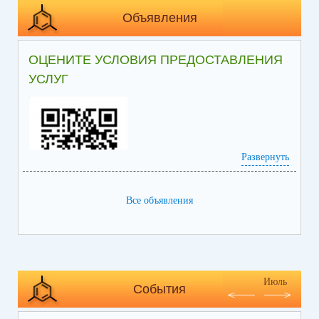
Объявления
ОЦЕНИТЕ УСЛОВИЯ ПРЕДОСТАВЛЕНИЯ
УСЛУГ
Развернуть
Все объявления
https://bus.gov.ru/search/citizen-organizations?
searchString=0705001927&regions=empty&areas=empty
Июль
События