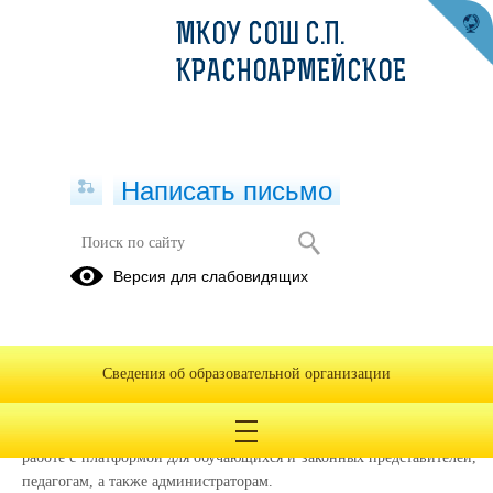
МКОУ СОШ С.П.
КРАСНОАРМЕЙСКОЕ
Написать письмо
ФГИС "МОЯ ШКОЛА"
Версия для слабовидящих
Вход в личный кабинет
Сведения об образовательной организации
На портале информационно-методической поддержки
пользователей ФГИС "Моя
школа
https://myschool.eduprosvet.ru
можно найти инструкции по
"
работе с платформой для обучающихся и законных представителей,
педагогам, а также администраторам.