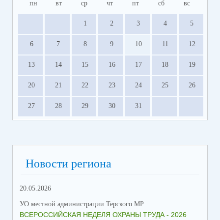
пн
вт
ср
чт
пт
сб
вс
1
2
3
4
5
6
7
8
9
10
11
12
13
14
15
16
17
18
19
20
21
22
23
24
25
26
27
28
29
30
31
Новости региона
20.05.2026
09.
УО местной администрации Терского МР
УО 
ВСЕРОССИЙСКАЯ НЕДЕЛЯ ОХРАНЫ ТРУДА - 2026
«Б